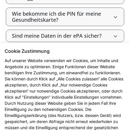
Wie bekomme ich die PIN für meine
Gesundheitskarte?
Sind meine Daten in der ePA sicher?
Cookie Zustimmung
Bin ich als gesetzlich Versicherte:r
verpflichtet, die ePA zu nutzen?
Auf unserer Website verwenden wir Cookies, um Inhalte und
Angebote zu optimieren. Einige Funktionen dieser Website
benötigen Ihre Zustimmung, um einwandfrei zu funktionieren.
Wie widerspreche ich der ePA („Opt-
Sie können durch Klick auf „Alle Cookies zulassen“ alle Cookies
out“)?
akzeptieren, durch Klick auf „Nur notwendige Cookies
akzeptieren“ nur notwendige Cookies akzeptieren, oder durch
Werden meine Gesundheitsdaten zu
Klick auf "Einstellungen" individuelle Einstellungen vornehmen.
Forschungszwecken genutzt?
Durch Nutzung dieser Website geben Sie in jedem Fall Ihre
Einwilligung zu den notwendigen Cookies. Die
Einwilligungserklärung (des Nutzers, bzw. dessen Gerät) wird
Kann ich die ePA nutzen, ohne meine
gespeichert, um deren Abfrage nicht erneut wiederholen zu
Daten zu Forschungszwecken
müssen und die Einwilligung entsprechend der gesetzlichen